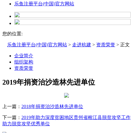
乐鱼注册平台(中国)官方网站
您的位置:
乐鱼注册平台(中国)官方网站
>
走进杭建
>
资质荣誉
> 正文
企业简介
组织架构
资质荣誉
2019年捐资治沙造林先进单位
上一篇：
2018年捐资治沙造林先进单位
下一篇：
2019年助力深度贫困地区贵州省榕江县脱贫攻坚工作
助力脱贫攻坚优秀单位