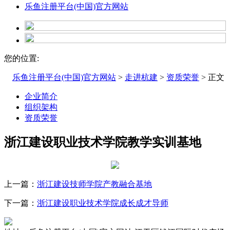
乐鱼注册平台(中国)官方网站
您的位置:
乐鱼注册平台(中国)官方网站
>
走进杭建
>
资质荣誉
> 正文
企业简介
组织架构
资质荣誉
浙江建设职业技术学院教学实训基地
上一篇：
浙江建设技师学院产教融合基地
下一篇：
浙江建设职业技术学院成长成才导师