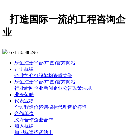
打造国际一流的工程咨询企
业
0571-86588296
乐鱼注册平台(中国)官方网站
走进杭建
企业简介
组织架构
资质荣誉
乐鱼注册平台(中国)官方网站
行业新闻
企业新闻
企业公告
政策法规
业务范畴
代表业绩
全过程造价咨询
招标代理造价咨询
合作单位
政府合作
企业合作
加入杭建
加盟杭建
招贤纳士