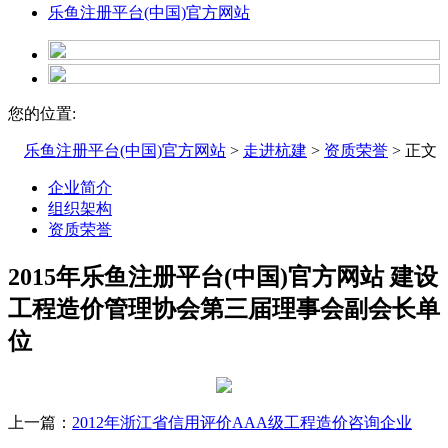
乐鱼注册平台(中国)官方网站
您的位置:
乐鱼注册平台(中国)官方网站
>
走进杭建
>
资质荣誉
> 正文
企业简介
组织架构
资质荣誉
2015年乐鱼注册平台(中国)官方网站 建设
工程造价管理协会第三届理事会副会长单
位
上一篇：
2012年浙江省信用评价AAA级工程造价咨询企业