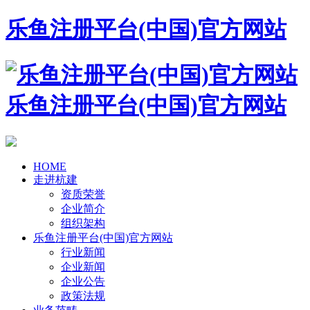
乐鱼注册平台(中国)官方网站
乐鱼注册平台(中国)官方网站
HOME
走进杭建
资质荣誉
企业简介
组织架构
乐鱼注册平台(中国)官方网站
行业新闻
企业新闻
企业公告
政策法规