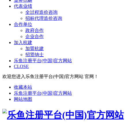
业务范畴
代表业绩
全过程造价咨询
招标代理造价咨询
合作单位
政府合作
企业合作
加入杭建
加盟杭建
招贤纳士
乐鱼注册平台(中国)官方网站
CLOSE
欢迎您进入乐鱼注册平台(中国)官方网站 官网！
收藏本站
乐鱼注册平台(中国)官方网站
网站地图