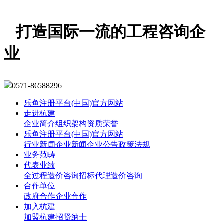
打造国际一流的工程咨询企
业
0571-86588296
乐鱼注册平台(中国)官方网站
走进杭建
企业简介
组织架构
资质荣誉
乐鱼注册平台(中国)官方网站
行业新闻
企业新闻
企业公告
政策法规
业务范畴
代表业绩
全过程造价咨询
招标代理造价咨询
合作单位
政府合作
企业合作
加入杭建
加盟杭建
招贤纳士