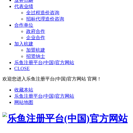
业务范畴
代表业绩
全过程造价咨询
招标代理造价咨询
合作单位
政府合作
企业合作
加入杭建
加盟杭建
招贤纳士
乐鱼注册平台(中国)官方网站
CLOSE
欢迎您进入乐鱼注册平台(中国)官方网站 官网！
收藏本站
乐鱼注册平台(中国)官方网站
网站地图